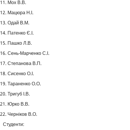
Мох В.В.
Мацюра Н.І.
Одай В.М.
Патенко Є.І.
Пашко Л.В.
Сень-Марченко С.І.
Степанова В.П.
Сисенко О.І.
Тараненко О.О.
Тригуб І.В.
Юрко В.В.
Черніков В.О.
Студенти: