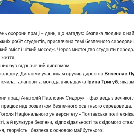
 день охорони праці − день, що нагадує: безпека людини є н
дожніх робіт студентів, присвячена темі безпечного середови
окий зміст і чіткий меседж. Через мистецтво студенти перед
 життя.
із них був відзначений дипломом.
і коледжу. Дипломи учасникам вручив директор
Вячеслав Л
безпечила талановита молода викладачка
Ірина Тригуб
, яка з
ни праці Анатолій Павлович Сидорук − фахівець з великої л
о працює над розвитком безпечного освітнього середовища.
оголя Національного університету «Полтавська політехніка
 а й культура безпеки, відповідальності та свідомого став
, творчість і безпека є основою майбутнього!