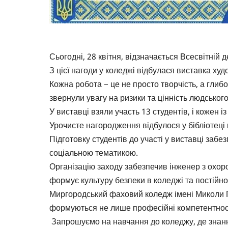
Сьогодні, 28 квітня, відзначається Всесвітній
З цієї нагоди у коледжі відбулася виставка ху
Кожна робота − це не просто творчість, а глиб
звернули увагу на ризики та цінність людського
У виставці взяли участь 13 студентів, і кожен 
Урочисте нагородження відбулося у бібліотец
Підготовку студентів до участі у виставці за
соціальною тематикою.
Організацію заходу забезпечив інженер з охоро
формує культуру безпеки в коледжі та постійн
Миргородський фаховий коледж імені Миколи Г
формуються не лише професійні компетентності,
Запрошуємо на навчання до коледжу, де знання