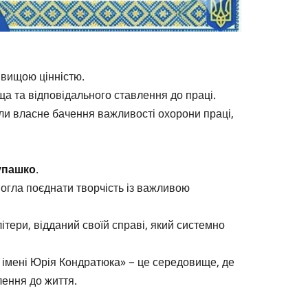
айвищою цінністю.
ща та відповідального ставлення до праці.
али власне бачення важливості охорони праці,
упашко
.
могла поєднати творчість із важливою
ітери, відданий своїй справі, який системно
 імені Юрія Кондратюка» − це середовище, де
лення до життя.