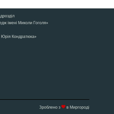
ідрозділ
дж імені Миколи Гоголя»
і Юрія Кондратюка»
Зроблено з
в Миргороді