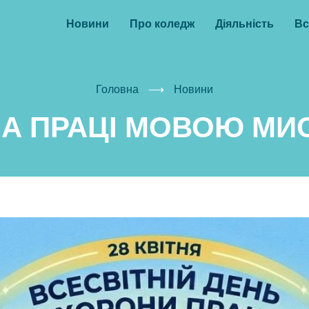
Головне
Новини
Про коледж
Діяльність
Вс
меню
Головна
⟶
Новини
А ПРАЦІ МОВОЮ МИ