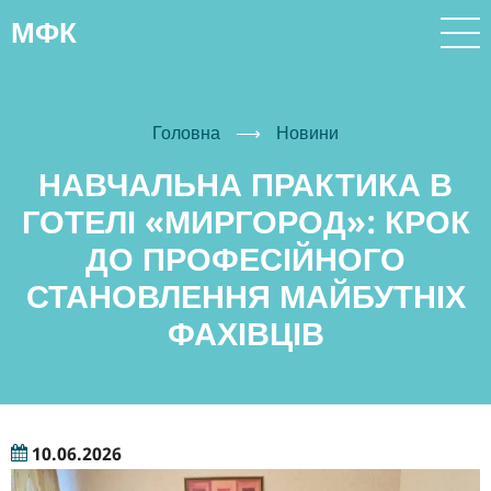
Перейти
МФК
до
основного
вмісту
Головна
⟶
Новини
НАВЧАЛЬНА ПРАКТИКА В
ГОТЕЛІ «МИРГОРОД»: КРОК
ДО ПРОФЕСІЙНОГО
СТАНОВЛЕННЯ МАЙБУТНІХ
ФАХІВЦІВ
10.06.2026