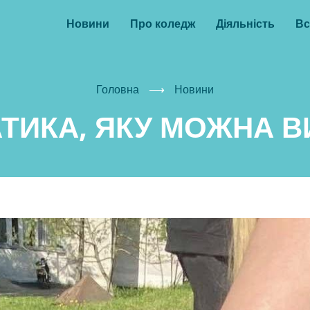
Головне
Новини
Про коледж
Діяльність
Вс
меню
Головна
⟶
Новини
ТИКА, ЯКУ МОЖНА В