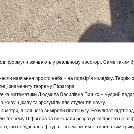
коли формули оживають у реальному просторі. Саме таким бу
несли навчання просто неба − на подвір’я коледжу. Теорію 
тиці знамениту теорему Піфагора.
чка математики Людмила Василівна Пашко − мудрий педагог
 живу, цікаву та зрозумілу для студентів науку.
4 метри, після чого виміряли гіпотенузу. Результат підтверд
ли теорему Піфагора та виконали розрахунки просто на асф
ого, що побудована фігура є знаменитим «єгипетським трикут