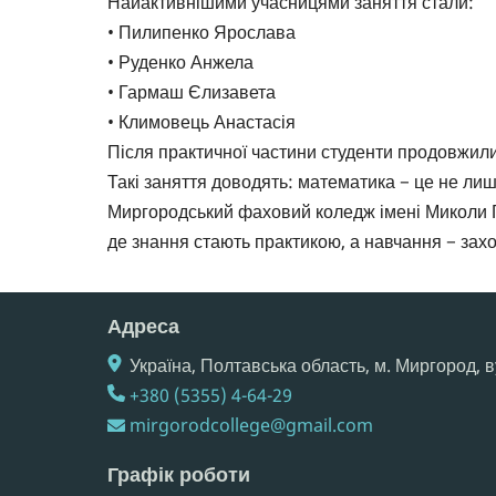
Найактивнішими учасницями заняття стали:
• Пилипенко Ярослава
• Руденко Анжела
• Гармаш Єлизавета
• Климовець Анастасія
Після практичної частини студенти продовжили 
Такі заняття доводять: математика − це не лиш
Миргородський фаховий коледж імені Миколи Го
де знання стають практикою, а навчання − зах
Адреса
Україна, Полтавська область, м. Миргород, в
+380 (5355) 4-64-29
mirgorodcollege@gmail.com
Графік роботи