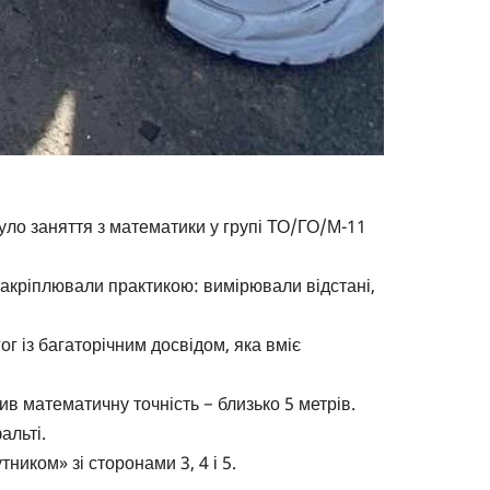
ло заняття з математики у групі ТО/ГО/М-11
закріплювали практикою: вимірювали відстані,
 із багаторічним досвідом, яка вміє
ив математичну точність − близько 5 метрів.
альті.
ником» зі сторонами 3, 4 і 5.