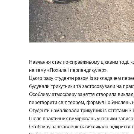
Навчання стає по-справжньому цікавим тоді, 
на тему «Похила і перпендикуляр».
Цього разу студенти разом із викладачем пере
будували трикутники та застосовували на прак
Особливу атмосферу заняття створила виклада
перетворити світ теорем, формул і обчислень на
Студенти намалювали трикутник із катетами 3 і 
Після практичних вимірювань учасники записа
Особливу зацікавленість викликало відкриття т