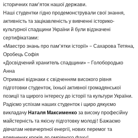
історичних пам’яток нашої держави.
Наші студентки гідно продемонстрували свої знання,
активність та зацікавленість у вивченні історико-
культурної спадщини України й були відзначені
сертифікатами:
«Маестро знань про пам’ятки історії» − Сахарова Тетяна,
Оробець Софія
«Досвідчений хранитель спадщини» − Голобородько
Анна
Отримані відзнаки є свідченням високого рівня
підготовки студенток, їхньої активної громадянської
позиції та щирого інтересу до історії та культури України.
Радіємо успіхам наших студенток і щиро дякуємо
викладачу
Наталя Максименко
за високу професійну
майстерність та якісну підготовку молоді! Бажаємо
дівчатам невичерпної енергії, нових перемог та
впевнених кроків до омріяного фаху!