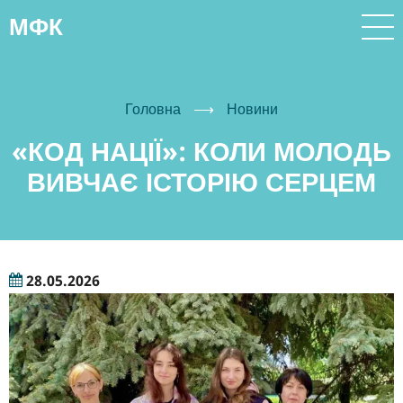
Перейти
МФК
до
основного
вмісту
Головна
⟶
Новини
«КОД НАЦІЇ»: КОЛИ МОЛОДЬ
ВИВЧАЄ ІСТОРІЮ СЕРЦЕМ
28.05.2026