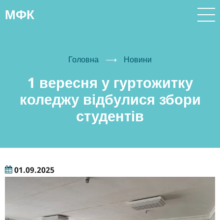
Перейти
МФК
до
основного
вмісту
Головна
⟶
Новини
1 вересня у гуртожитку
коледжу відбулися збори
студентів
01.09.2025